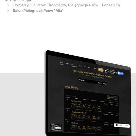
Fryzjerzy Dla Psów, Groomerzy, Pielęgnacja Psów - Łobżenica
Salon Pielęgnacji Psów "Mia"