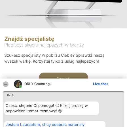
Znajdź specjalistę
Plebiscyt skupia najlepszych w branży
Szukasz specjalisty w pobliżu Ciebie? Sprawdź naszą
wyszukiwarkę. Korzystaj tylko z usług najlepszych!
Szukaj
ORŁY Groomingu
Live chat
07:21
Cześć, chętnie Ci pomogę! 🙂 Kliknij proszę w
odpowiedni temat rozmowy! 🙂
Organizator plebiscytu
Plebiscyt
Kontakt
Jestem Laureatem, chcę odebrać materiały
Bright Side Solutions sp. z o.
Laureaci
Kontakt