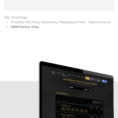
Orły Groomingu
Fryzjerzy Dla Psów, Groomerzy, Pielęgnacja Psów - Nowa Sarzyna
M&M Barber Shop