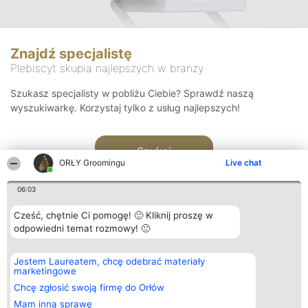
Znajdź specjalistę
Plebiscyt skupia najlepszych w branży
Szukasz specjalisty w pobliżu Ciebie? Sprawdź naszą
wyszukiwarkę. Korzystaj tylko z usług najlepszych!
Szukaj
ORŁY Groomingu
Live chat
06:03
Cześć, chętnie Ci pomogę! 🙂 Kliknij proszę w
odpowiedni temat rozmowy! 🙂
Organizator plebiscytu
Plebiscyt
Kontakt
Jestem Laureatem, chcę odebrać materiały
Bright Side Solutions sp. z o.
Laureaci
Kontakt
marketingowe
o. sp. k.
Lista
ul. Ruska 22
wszystkich
Chcę zgłosić swoją firmę do Orłów
Wrocław 50-079
Laureatów
Mam inną sprawę
KRS 0000749100 | Regon
Zasady