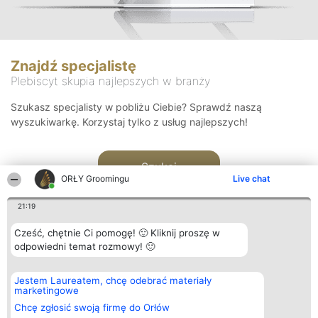
Znajdź specjalistę
Plebiscyt skupia najlepszych w branży
Szukasz specjalisty w pobliżu Ciebie? Sprawdź naszą
wyszukiwarkę. Korzystaj tylko z usług najlepszych!
Szukaj
ORŁY Groomingu
Live chat
21:19
Cześć, chętnie Ci pomogę! 🙂 Kliknij proszę w
odpowiedni temat rozmowy! 🙂
Organizator plebiscytu
Plebiscyt
Kontakt
Jestem Laureatem, chcę odebrać materiały
Bright Side Solutions sp. z o.
Laureaci
Kontakt
marketingowe
o. sp. k.
Lista
ul. Ruska 22
wszystkich
Chcę zgłosić swoją firmę do Orłów
Wrocław 50-079
Laureatów