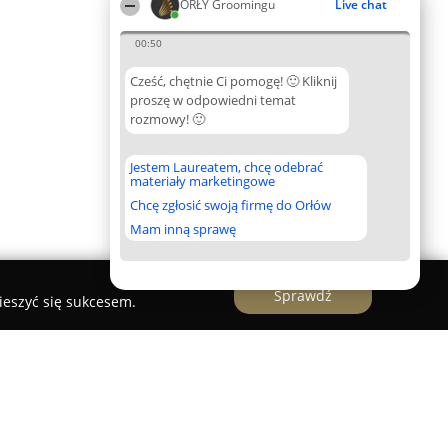
ORŁY Groomingu
Live chat
00:50
Cześć, chętnie Ci pomogę! 🙂 Kliknij
proszę w odpowiedni temat
rozmowy! 🙂
Jestem Laureatem, chcę odebrać
materiały marketingowe
Chcę zgłosić swoją firmę do Orłów
Mam inną sprawę
Sprawdź
ieszyć się sukcesem.
niewska