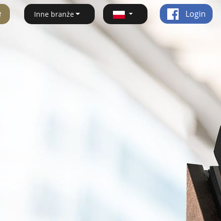
ę
Login
Inne branże