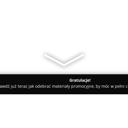
Gratulacje!
awdź już teraz jak odebrać materiały promocyjne, by móc w pełni c
 Pielęgnacja Psów - Grudziądz
Na Psa Urok PPHU Iwona Kocie