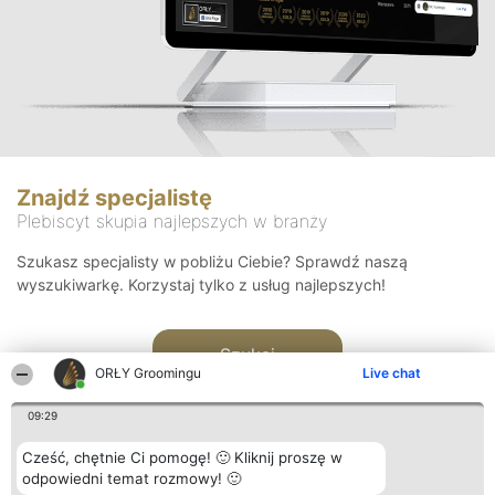
Znajdź specjalistę
Plebiscyt skupia najlepszych w branży
Szukasz specjalisty w pobliżu Ciebie? Sprawdź naszą
wyszukiwarkę. Korzystaj tylko z usług najlepszych!
Szukaj
ORŁY Groomingu
Live chat
09:29
Cześć, chętnie Ci pomogę! 🙂 Kliknij proszę w
odpowiedni temat rozmowy! 🙂