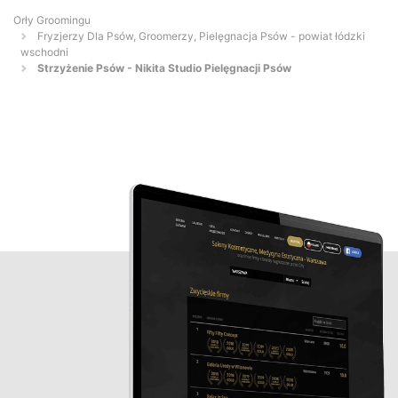
Orły Groomingu
Fryzjerzy Dla Psów, Groomerzy, Pielęgnacja Psów - powiat łódzki
wschodni
Strzyżenie Psów - Nikita Studio Pielęgnacji Psów