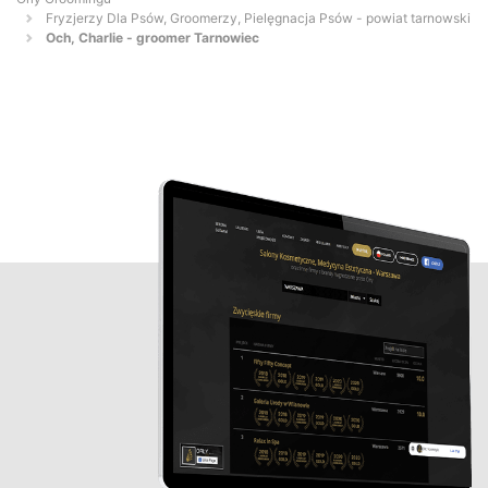
Fryzjerzy Dla Psów, Groomerzy, Pielęgnacja Psów - powiat tarnowski
Och, Charlie - groomer Tarnowiec