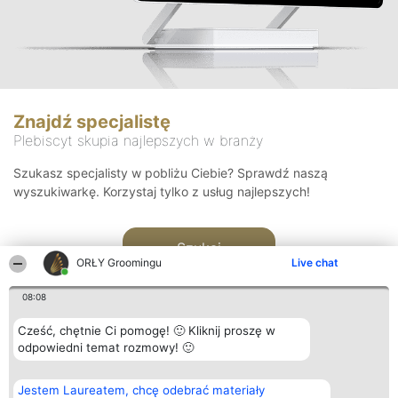
Znajdź specjalistę
Plebiscyt skupia najlepszych w branży
Szukasz specjalisty w pobliżu Ciebie? Sprawdź naszą
wyszukiwarkę. Korzystaj tylko z usług najlepszych!
Szukaj
ORŁY Groomingu
Live chat
08:08
Cześć, chętnie Ci pomogę! 🙂 Kliknij proszę w
odpowiedni temat rozmowy! 🙂
Organizator plebiscytu
Plebiscyt
Kontakt
Jestem Laureatem, chcę odebrać materiały
Bright Side Solutions sp. z o.
Laureaci
Kontakt