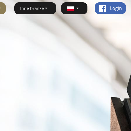
ę
Login
Inne branże