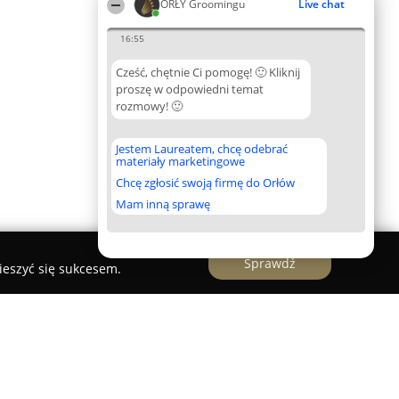
ORŁY Groomingu
Live chat
16:55
Cześć, chętnie Ci pomogę! 🙂 Kliknij
proszę w odpowiedni temat
rozmowy! 🙂
Jestem Laureatem, chcę odebrać
materiały marketingowe
Chcę zgłosić swoją firmę do Orłów
Mam inną sprawę
Sprawdź
ieszyć się sukcesem.