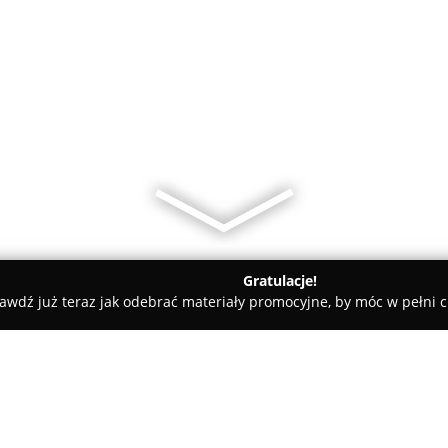
Gratulacje!
awdź już teraz jak odebrać materiały promocyjne, by móc w pełni c
 Pielęgnacja Psów - Będzin
Oh My Dog by Daria Bolek