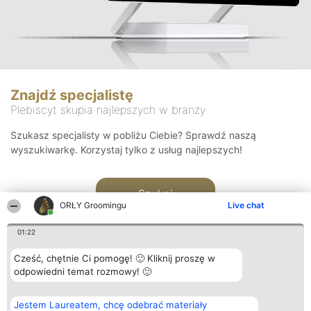
Znajdź specjalistę
Plebiscyt skupia najlepszych w branży
Szukasz specjalisty w pobliżu Ciebie? Sprawdź naszą
wyszukiwarkę. Korzystaj tylko z usług najlepszych!
Szukaj
ORŁY Groomingu
Live chat
01:22
Cześć, chętnie Ci pomogę! 🙂 Kliknij proszę w
odpowiedni temat rozmowy! 🙂
Organizator plebiscytu
Plebiscyt
Kontakt
Jestem Laureatem, chcę odebrać materiały
Bright Side Solutions sp. z o.
Laureaci
Kontakt