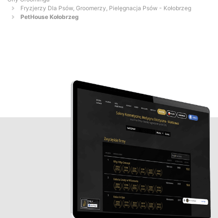
Fryzjerzy Dla Psów, Groomerzy, Pielęgnacja Psów - Kołobrzeg
PetHouse Kołobrzeg