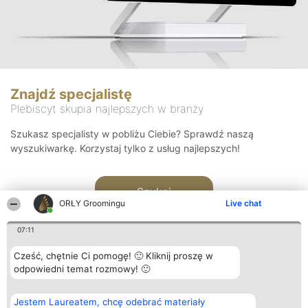
Znajdź specjalistę
Plebiscyt skupia najlepszych w branży
Szukasz specjalisty w pobliżu Ciebie? Sprawdź naszą
wyszukiwarkę. Korzystaj tylko z usług najlepszych!
Szukaj
ORŁY Groomingu
Live chat
07:11
Cześć, chętnie Ci pomogę! 🙂 Kliknij proszę w
odpowiedni temat rozmowy! 🙂
Organizator plebiscytu
Plebiscyt
Kontakt
Jestem Laureatem, chcę odebrać materiały
Bright Side Solutions sp. z o.
Laureaci
Kontakt