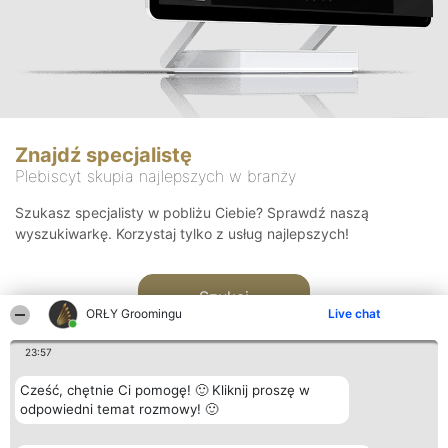
Znajdź specjalistę
Plebiscyt skupia najlepszych w branży
Szukasz specjalisty w pobliżu Ciebie? Sprawdź naszą
wyszukiwarkę. Korzystaj tylko z usług najlepszych!
Szukaj
ORŁY Groomingu
Live chat
23:57
Cześć, chętnie Ci pomogę! 🙂 Kliknij proszę w
odpowiedni temat rozmowy! 🙂
Organizator plebiscytu
Plebiscyt
Kontakt