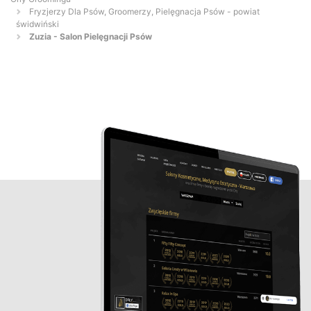
Fryzjerzy Dla Psów, Groomerzy, Pielęgnacja Psów - powiat
świdwiński
Zuzia - Salon Pielęgnacji Psów