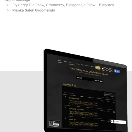
Fryzjerzy Dla Psów, Groomerzy, Pielęgnacja Psów - Białystok
Pianka Salon Groomerski