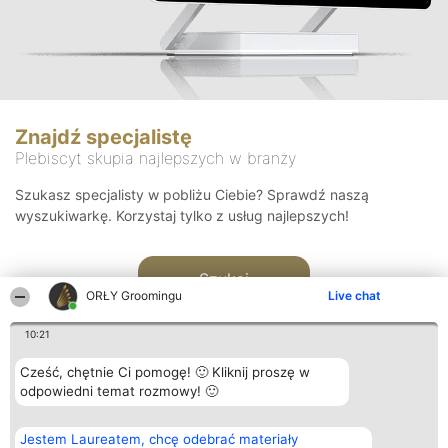
Znajdź specjalistę
Plebiscyt skupia najlepszych w branży
Szukasz specjalisty w pobliżu Ciebie? Sprawdź naszą
wyszukiwarkę. Korzystaj tylko z usług najlepszych!
Szukaj
ORŁY Groomingu
Live chat
10:21
Cześć, chętnie Ci pomogę! 🙂 Kliknij proszę w
odpowiedni temat rozmowy! 🙂
Organizator plebiscytu
Plebiscyt
Kontakt
Jestem Laureatem, chcę odebrać materiały
Bright Side Solutions sp. z o.
Laureaci
Kontakt