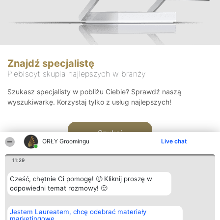
Znajdź specjalistę
Plebiscyt skupia najlepszych w branży
Szukasz specjalisty w pobliżu Ciebie? Sprawdź naszą
wyszukiwarkę. Korzystaj tylko z usług najlepszych!
Szukaj
ORŁY Groomingu
Live chat
11:29
Cześć, chętnie Ci pomogę! 🙂 Kliknij proszę w
odpowiedni temat rozmowy! 🙂
Organizator plebiscytu
Plebiscyt
Kontakt
Jestem Laureatem, chcę odebrać materiały
Bright Side Solutions sp. z o.
Laureaci
Kontakt
marketingowe
o. sp. k.
Lista