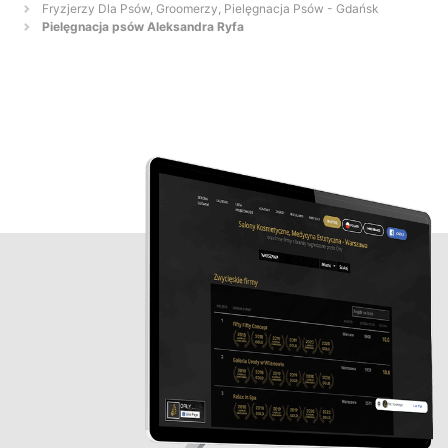
Fryzjerzy Dla Psów, Groomerzy, Pielęgnacja Psów - Gdańsk
Pielęgnacja psów Aleksandra Ryfa