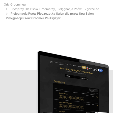
Orły Groomingu
Fryzjerzy Dla Psów, Groomerzy, Pielęgnacja Psów - Zgorzelec
Pielęgnacja Psów Pieszczotka Salon dla psów Spa Salon
Pielęgnacji Psów Groomer Psi Fryzjer