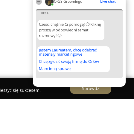
ORŁY Groomingu
Live chat
18:14
Cześć, chętnie Ci pomogę! 🙂 Kliknij
proszę w odpowiedni temat
rozmowy! 🙂
Jestem Laureatem, chcę odebrać
materiały marketingowe
Chcę zgłosić swoją firmę do Orłów
Mam inną sprawę
Sprawdź
ieszyć się sukcesem.