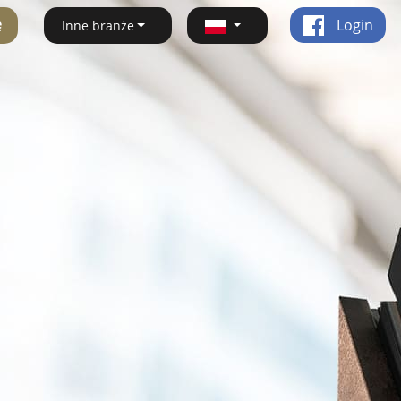
ę
Login
Inne branże