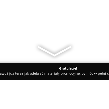
Gratulacje!
awdź już teraz jak odebrać materiały promocyjne, by móc w pełni c
Pielęgnacja Psów - Pyrzyce
Pieszczoch salon dla zwierząt