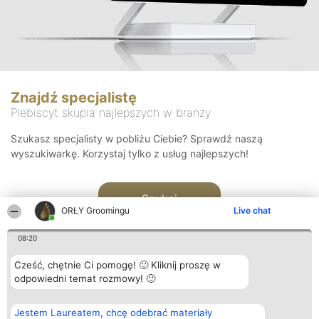
Znajdź specjalistę
Plebiscyt skupia najlepszych w branży
Szukasz specjalisty w pobliżu Ciebie? Sprawdź naszą
wyszukiwarkę. Korzystaj tylko z usług najlepszych!
Szukaj
ORŁY Groomingu
Live chat
08:20
Cześć, chętnie Ci pomogę! 🙂 Kliknij proszę w
odpowiedni temat rozmowy! 🙂
Organizator plebiscytu
Plebiscyt
Kontakt
Jestem Laureatem, chcę odebrać materiały
Bright Side Solutions sp. z o.
Laureaci
Kontakt