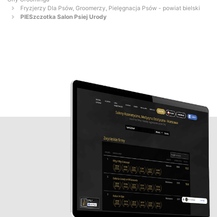
Fryzjerzy Dla Psów, Groomerzy, Pielęgnacja Psów - powiat bielski
PIESzczotka Salon Psiej Urody