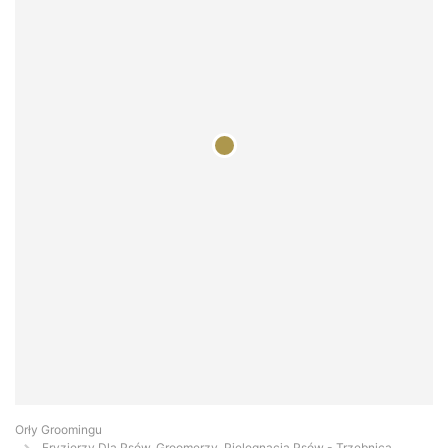
Orły Groomingu
Fryzjerzy Dla Psów, Groomerzy, Pielęgnacja Psów - Trzebnica