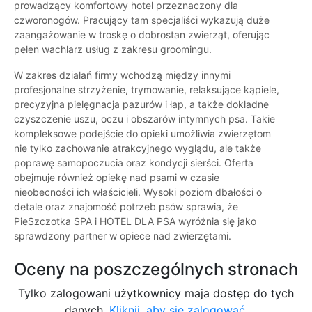
prowadzący komfortowy hotel przeznaczony dla
czworonogów. Pracujący tam specjaliści wykazują duże
zaangażowanie w troskę o dobrostan zwierząt, oferując
pełen wachlarz usług z zakresu groomingu.
W zakres działań firmy wchodzą między innymi
profesjonalne strzyżenie, trymowanie, relaksujące kąpiele,
precyzyjna pielęgnacja pazurów i łap, a także dokładne
czyszczenie uszu, oczu i obszarów intymnych psa. Takie
kompleksowe podejście do opieki umożliwia zwierzętom
nie tylko zachowanie atrakcyjnego wyglądu, ale także
poprawę samopoczucia oraz kondycji sierści. Oferta
obejmuje również opiekę nad psami w czasie
nieobecności ich właścicieli. Wysoki poziom dbałości o
detale oraz znajomość potrzeb psów sprawia, że
PieSzczotka SPA i HOTEL DLA PSA wyróżnia się jako
sprawdzony partner w opiece nad zwierzętami.
Oceny na poszczególnych stronach
Tylko zalogowani użytkownicy maja dostęp do tych
danych.
Kliknij, aby się zalogować.