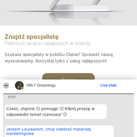
Znajdź specjalistę
Plebiscyt skupia najlepszych w branży
Szukasz specjalisty w pobliżu Ciebie? Sprawdź naszą
wyszukiwarkę. Korzystaj tylko z usług najlepszych!
Szukaj
ORŁY Groomingu
Live chat
17:27
Cześć, chętnie Ci pomogę! 🙂 Kliknij proszę w
odpowiedni temat rozmowy! 🙂
Organizator plebiscytu
Plebiscyt
Kontakt
Jestem Laureatem, chcę odebrać materiały
Bright Side Solutions sp. z o.
Laureaci
Kontakt
marketingowe
o. sp. k.
Lista