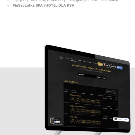
PieSzczotka SPA I HOTEL DLA PSA