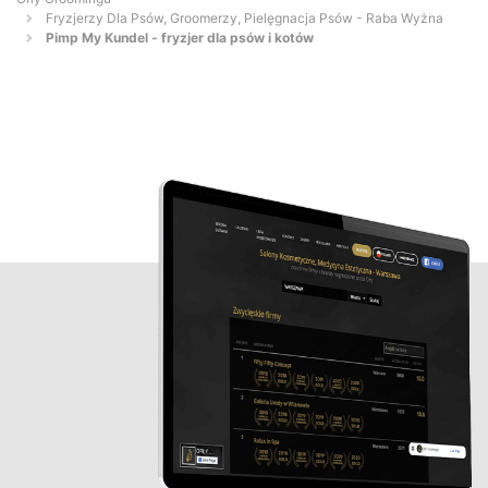
Fryzjerzy Dla Psów, Groomerzy, Pielęgnacja Psów - Raba Wyżna
Pimp My Kundel - fryzjer dla psów i kotów