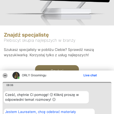
Znajdź specjalistę
Plebiscyt skupia najlepszych w branży
Szukasz specjalisty w pobliżu Ciebie? Sprawdź naszą
wyszukiwarkę. Korzystaj tylko z usług najlepszych!
Szukaj
ORŁY Groomingu
Live chat
08:06
Cześć, chętnie Ci pomogę! 🙂 Kliknij proszę w
odpowiedni temat rozmowy! 🙂
Organizator plebiscytu
Plebiscyt
Kontakt
Jestem Laureatem, chcę odebrać materiały
Bright Side Solutions sp. z o.
Laureaci
Kontakt