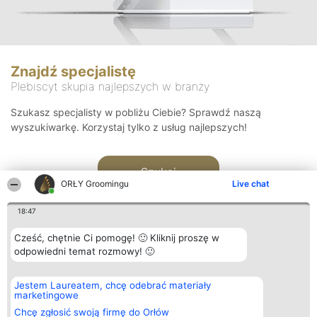
Znajdź specjalistę
Plebiscyt skupia najlepszych w branży
Szukasz specjalisty w pobliżu Ciebie? Sprawdź naszą
wyszukiwarkę. Korzystaj tylko z usług najlepszych!
Szukaj
ORŁY Groomingu
Live chat
18:47
Cześć, chętnie Ci pomogę! 🙂 Kliknij proszę w
odpowiedni temat rozmowy! 🙂
Organizator plebiscytu
Plebiscyt
Kontakt
Jestem Laureatem, chcę odebrać materiały
Bright Side Solutions sp. z o.
Laureaci
Kontakt
marketingowe
o. sp. k.
Lista
ul. Ruska 22
wszystkich
Chcę zgłosić swoją firmę do Orłów