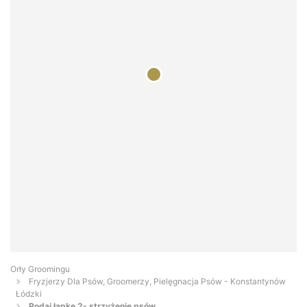
Orły Groomingu
Fryzjerzy Dla Psów, Groomerzy, Pielęgnacja Psów - Konstantynów
Łódzki
Podaj łapkę 2- strzyżenie psów