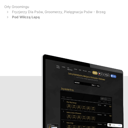
Orły Groomingu
Fryzjerzy Dla Psów, Groomerzy, Pielęgnacja Psów - Brzeg
Pod Wilczą Łapą