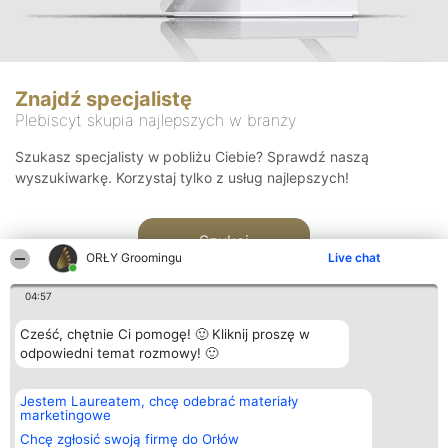
Znajdź specjalistę
Plebiscyt skupia najlepszych w branży
Szukasz specjalisty w pobliżu Ciebie? Sprawdź naszą
wyszukiwarkę. Korzystaj tylko z usług najlepszych!
Szukaj
ORŁY Groomingu
Live chat
04:57
Cześć, chętnie Ci pomogę! 🙂 Kliknij proszę w
odpowiedni temat rozmowy! 🙂
Organizator plebiscytu
Plebiscyt
Kontakt
Jestem Laureatem, chcę odebrać materiały
Bright Side Solutions sp. z o.
Laureaci
Kontakt
marketingowe
o. sp. k.
Lista
ul. Ruska 22
wszystkich
Chcę zgłosić swoją firmę do Orłów
Wrocław 50-079
Laureatów