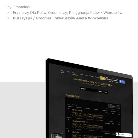
Orły Groomingu
Fryzjerzy Dla Psów, Groomerzy, Pielęgnacja Psów - Wieruszów
PSI Fryzjer / Groomer - Wieruszów Aneta Winkowska