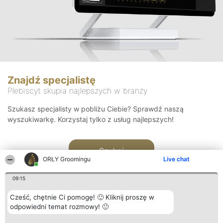
Znajdź specjalistę
Plebiscyt skupia najlepszych w branży
Szukasz specjalisty w pobliżu Ciebie? Sprawdź naszą
wyszukiwarkę. Korzystaj tylko z usług najlepszych!
Szukaj
ORŁY Groomingu
Live chat
09:15
Cześć, chętnie Ci pomogę! 🙂 Kliknij proszę w
odpowiedni temat rozmowy! 🙂