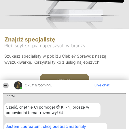
Znajdź specjalistę
Plebiscyt skupia najlepszych w branży
Szukasz specjalisty w pobliżu Ciebie? Sprawdź naszą
wyszukiwarkę. Korzystaj tylko z usług najlepszych!
Szukaj
ORŁY Groomingu
Live chat
10:24
Cześć, chętnie Ci pomogę! 🙂 Kliknij proszę w
odpowiedni temat rozmowy! 🙂
Organizator plebiscytu
Plebiscyt
Kontakt
Jestem Laureatem, chcę odebrać materiały
Bright Side Solutions sp. z o.
Laureaci
Kontakt