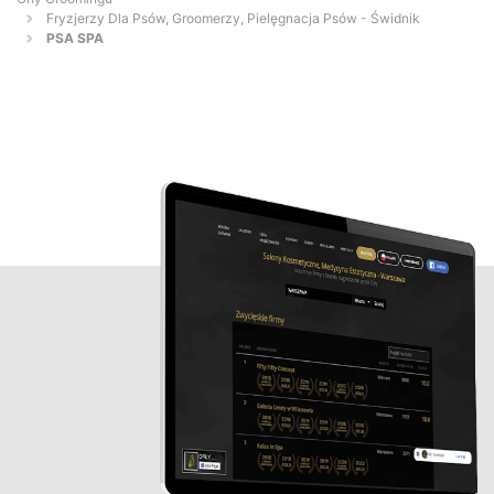
Fryzjerzy Dla Psów, Groomerzy, Pielęgnacja Psów - Świdnik
PSA SPA