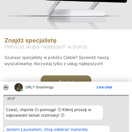
Znajdź specjalistę
Plebiscyt skupia najlepszych w branży
Szukasz specjalisty w pobliżu Ciebie? Sprawdź naszą
wyszukiwarkę. Korzystaj tylko z usług najlepszych!
Szukaj
ORŁY Groomingu
Live chat
05:07
Cześć, chętnie Ci pomogę! 🙂 Kliknij proszę w
odpowiedni temat rozmowy! 🙂
Organizator plebiscytu
Plebiscyt
Kontakt
Jestem Laureatem, chcę odebrać materiały
Bright Side Solutions sp. z o.
Laureaci
Kontakt