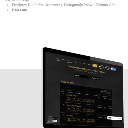
Fryzjerzy Dla Psów, Groomerzy, Pielęgnacja Psów - Zielona Góra
Psia Lala