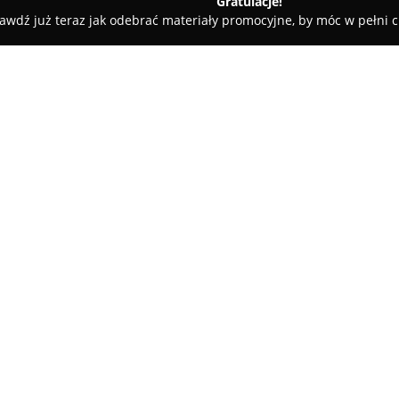
Gratulacje!
awdź już teraz jak odebrać materiały promocyjne, by móc w pełni c
 Pielęgnacja Psów - Bydgoszcz
Psialon Psi Fryzjer
O firmie:
Psialon
to uznany salon groome
się w kompleksowej pielęgnacji
indywidualnego traktowania ka
bezpieczeństwo podczas wykon
dokłada starań, aby cały proce
co ma na celu minimalizowanie
Zakres usług obejmuje delikatn
użyciem dedykowanych kosmetyk
oraz stylizację. Oprócz tego
Psi
pazurków według fachowych st