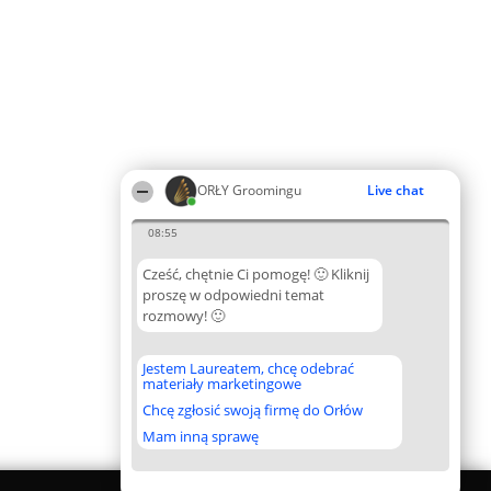
ORŁY Groomingu
Live chat
08:55
Cześć, chętnie Ci pomogę! 🙂 Kliknij
proszę w odpowiedni temat
rozmowy! 🙂
Jestem Laureatem, chcę odebrać
materiały marketingowe
Chcę zgłosić swoją firmę do Orłów
Mam inną sprawę