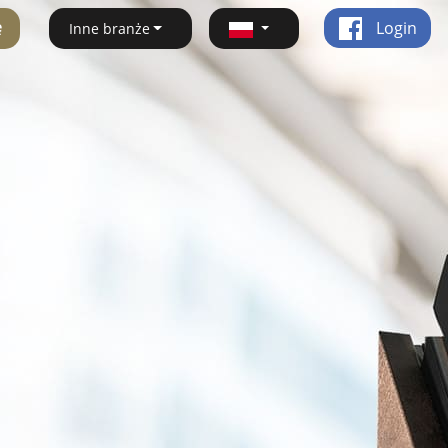
ę
Login
Inne branże