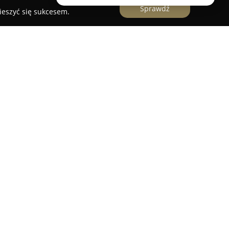
Sprawdź
ieszyć się sukcesem.
rski zlokalizowany w Bydgoszczy, specjalizujący
 zarówno psów, jak i kotów. Firma znana jest z
żdego zwierzaka, kładąc nacisk na komfort oraz
ywania wszystkich zabiegów. Zespół salonu
s przebiegał w spokojnym i przyjaznym otoczeniu,
 stresu towarzyszącego zwierzętom.
e rozczesywanie sierści, profesjonalne kąpiele z
ów, bezpieczne suszenie, precyzyjne strzyżenie
alon
oferuje higienę uszu i łap, a także obcinanie
andardów. Klienci mogą skorzystać z doradztwa