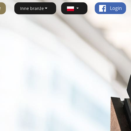
ę
Login
Inne branże