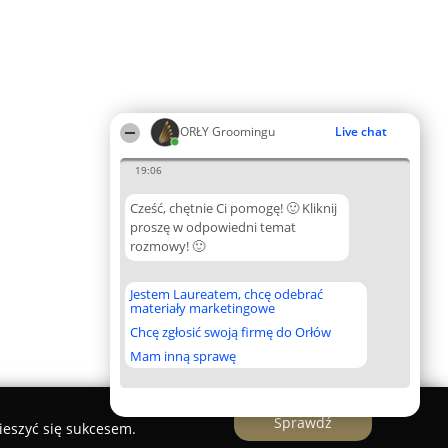
ORŁY Groomingu
Live chat
19:06
Cześć, chętnie Ci pomogę! 🙂 Kliknij
proszę w odpowiedni temat
rozmowy! 🙂
Jestem Laureatem, chcę odebrać
materiały marketingowe
Chcę zgłosić swoją firmę do Orłów
Mam inną sprawę
Sprawdź
ieszyć się sukcesem.