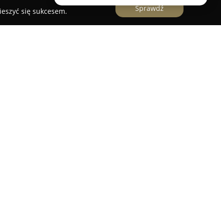
Sprawdź
ieszyć się sukcesem.
 fryzjer Grójec
zajmujący się pielęgnacją zwierząt,
 Kasztanowej 28, lokal 8. Miejsce to wyróżnia się
z profesjonalnym podejściem, oferując pełen
 psów oraz kotów. Do usług tych należą staranne
osowaniem specjalistycznych kosmetyków,
nie sierści.
żenie odpowiednie do danej rasy oraz
t, a także trymowanie poprawiające strukturę i
 także zabiegi takie jak usuwanie martwego
 i oczu oraz skracanie pazurów. Każdemu