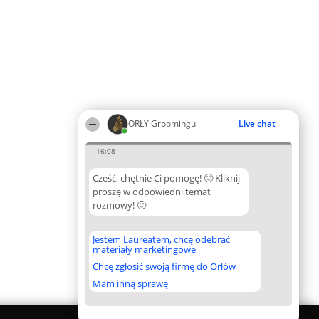
ORŁY Groomingu
Live chat
16:08
Cześć, chętnie Ci pomogę! 🙂 Kliknij
proszę w odpowiedni temat
rozmowy! 🙂
Jestem Laureatem, chcę odebrać
materiały marketingowe
Chcę zgłosić swoją firmę do Orłów
Mam inną sprawę