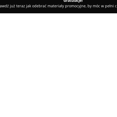
Gratulacje!
awdź już teraz jak odebrać materiały promocyjne, by móc w pełni c
Pielęgnacja Psów - Grójec
Salon pielęgnacji psów Psianelek Psi
 fryzjer Grójec
O firmie:
Psianelek
to renomowany salon 
zlokalizowany w Grójcu przy ul.
połączeniem pasji do zwierząt 
zakres usług groomerskich dla
rozczesywanie, kąpiele z zast
precyzyjne suszenie i modelowa
Salon proponuje również strzy
indywidualnych potrzeb zwierzą
barwę sierści. Oferta obejmuje
podszerstka, czyszczenie uszu