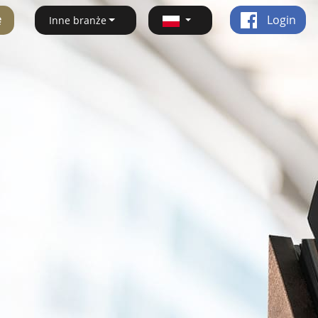
ę
Login
Inne branże