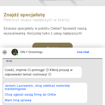
Znajdź specjalistę
Plebiscyt skupia najlepszych w branży
Szukasz specjalisty w pobliżu Ciebie? Sprawdź naszą
wyszukiwarkę. Korzystaj tylko z usług najlepszych!
Szukaj
ORŁY Groomingu
Live chat
18:58
Cześć, chętnie Ci pomogę! 🙂 Kliknij proszę w
odpowiedni temat rozmowy! 🙂
Organizator plebiscytu
Plebiscyt
Kontakt
Jestem Laureatem, chcę odebrać materiały
Bright Side Solutions sp. z o.
Laureaci
Kontakt
marketingowe
o. sp. k.
Lista
ul. Ruska 22
wszystkich
Chcę zgłosić swoją firmę do Orłów
Wrocław 50-079
Laureatów
Mam inną sprawę
KRS 0000749100 | Regon
Zasady
381313360 | NIP 8943132676
Regulamin