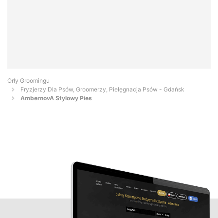
Orły Groomingu
Fryzjerzy Dla Psów, Groomerzy, Pielęgnacja Psów - Gdańsk
AmbernovA Stylowy Pies