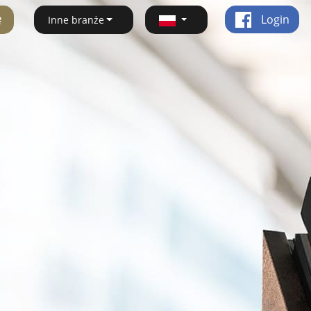
ę
Login
Inne branże