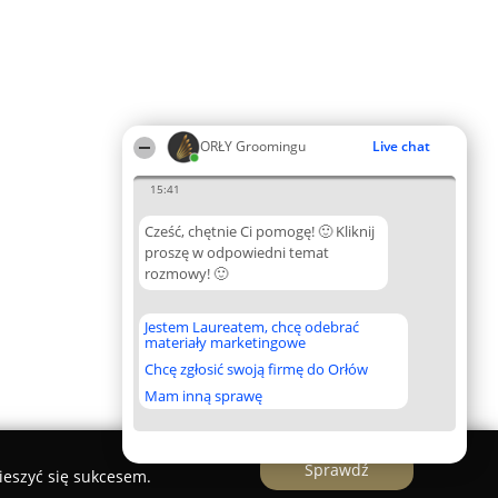
ORŁY Groomingu
Live chat
15:41
Cześć, chętnie Ci pomogę! 🙂 Kliknij
proszę w odpowiedni temat
rozmowy! 🙂
Jestem Laureatem, chcę odebrać
materiały marketingowe
Chcę zgłosić swoją firmę do Orłów
Mam inną sprawę
Sprawdź
ieszyć się sukcesem.