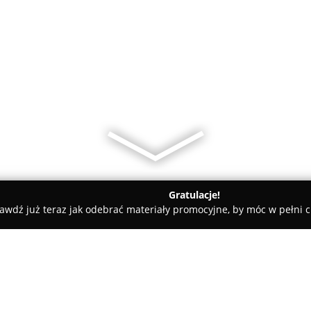
Gratulacje!
awdź już teraz jak odebrać materiały promocyjne, by móc w pełni c
Pielęgnacja Psów - Koło
Psi Salon Rafał Kędzierski