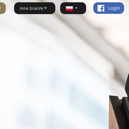
ę
Login
Inne branże