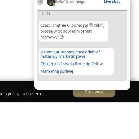
ORŁY Groomingu
Live chat
04:09
Cześć, chętnie Ci pomogę! 🙂 Kliknij
proszę w odpowiedni temat
rozmowy! 🙂
Jestem Laureatem, chcę odebrać
materiały marketingowe
Chcę zgłosić swoją firmę do Orłów
Mam inną sprawę
Sprawdź
ieszyć się sukcesem.