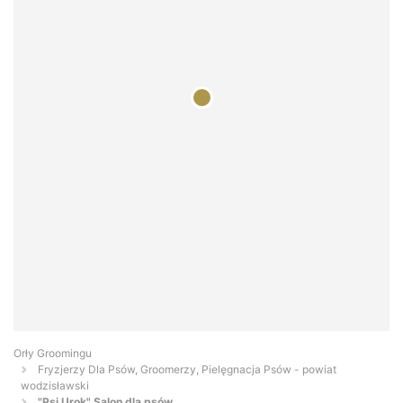
Orły Groomingu
Fryzjerzy Dla Psów, Groomerzy, Pielęgnacja Psów - powiat
wodzisławski
"Psi Urok" Salon dla psów