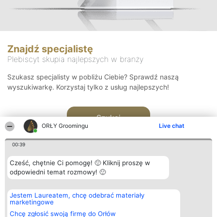
Znajdź specjalistę
Plebiscyt skupia najlepszych w branży
Szukasz specjalisty w pobliżu Ciebie? Sprawdź naszą
wyszukiwarkę. Korzystaj tylko z usług najlepszych!
Szukaj
ORŁY Groomingu
Live chat
00:39
Cześć, chętnie Ci pomogę! 🙂 Kliknij proszę w
odpowiedni temat rozmowy! 🙂
Organizator plebiscytu
Plebiscyt
Kontakt
Jestem Laureatem, chcę odebrać materiały
Bright Side Solutions sp. z o.
Laureaci
Kontakt
marketingowe
o. sp. k.
Lista
ul. Ruska 22
wszystkich
Chcę zgłosić swoją firmę do Orłów