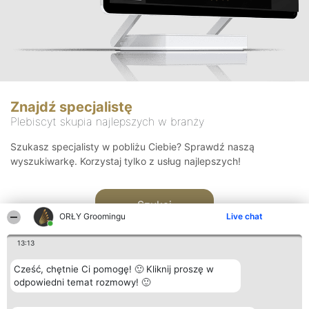
Znajdź specjalistę
Plebiscyt skupia najlepszych w branży
Szukasz specjalisty w pobliżu Ciebie? Sprawdź naszą
wyszukiwarkę. Korzystaj tylko z usług najlepszych!
Szukaj
ORŁY Groomingu
Live chat
13:13
Cześć, chętnie Ci pomogę! 🙂 Kliknij proszę w
odpowiedni temat rozmowy! 🙂
Organizator plebiscytu
Plebiscyt
Kontakt