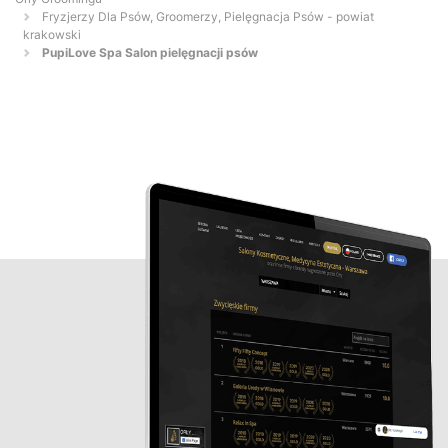
Fryzjerzy Dla Psów, Groomerzy, Pielęgnacja Psów - powiat
krakowski
PupiLove Spa Salon pielęgnacji psów