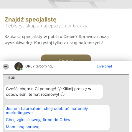
Znajdź specjalistę
Plebiscyt skupia najlepszych w branży
Szukasz specjalisty w pobliżu Ciebie? Sprawdź naszą
wyszukiwarkę. Korzystaj tylko z usług najlepszych!
Szukaj
ORŁY Groomingu
Live chat
11:28
Cześć, chętnie Ci pomogę! 🙂 Kliknij proszę w
odpowiedni temat rozmowy! 🙂
Organizator plebiscytu
Plebiscyt
Kontakt
Jestem Laureatem, chcę odebrać materiały
Bright Side Solutions sp. z o.
Laureaci
Kontakt
marketingowe
o. sp. k.
Lista
ul. Ruska 22
wszystkich
Chcę zgłosić swoją firmę do Orłów
Wrocław 50-079
Laureatów
Mam inną sprawę
KRS 0000749100 | Regon
Zasady
381313360 | NIP 8943132676
Regulamin