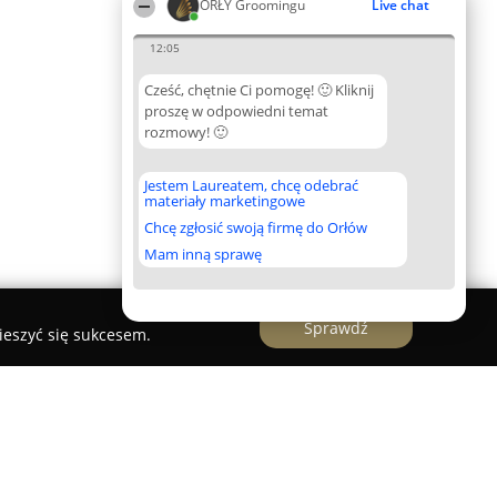
ORŁY Groomingu
Live chat
12:05
Cześć, chętnie Ci pomogę! 🙂 Kliknij
proszę w odpowiedni temat
rozmowy! 🙂
Jestem Laureatem, chcę odebrać
materiały marketingowe
Chcę zgłosić swoją firmę do Orłów
Mam inną sprawę
Sprawdź
ieszyć się sukcesem.