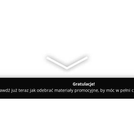
Gratulacje!
awdź już teraz jak odebrać materiały promocyjne, by móc w pełni c
 Pielęgnacja Psów - Sośnicowice
Salon Fryzjerski Dla Psów TIGA