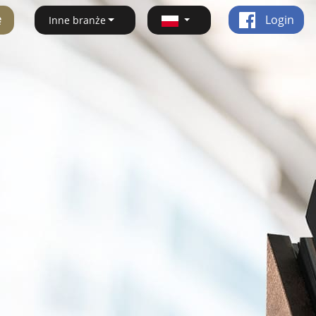
ę
Login
Inne branże