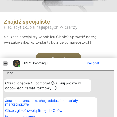
Znajdź specjalistę
Plebiscyt skupia najlepszych w branży
Szukasz specjalisty w pobliżu Ciebie? Sprawdź naszą
wyszukiwarkę. Korzystaj tylko z usług najlepszych!
Szukaj
ORŁY Groomingu
Live chat
18:58
Cześć, chętnie Ci pomogę! 🙂 Kliknij proszę w
odpowiedni temat rozmowy! 🙂
Organizator plebiscytu
Plebiscyt
Kontakt
Jestem Laureatem, chcę odebrać materiały
Bright Side Solutions sp. z o.
Laureaci
Kontakt
marketingowe
o. sp. k.
Lista
ul. Ruska 22
wszystkich
Chcę zgłosić swoją firmę do Orłów
Wrocław 50-079
Laureatów
Mam inną sprawę
KRS 0000749100 | Regon
Zasady