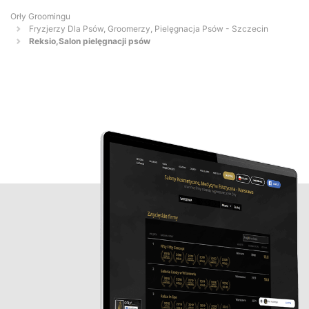
Orły Groomingu
Fryzjerzy Dla Psów, Groomerzy, Pielęgnacja Psów - Szczecin
Reksio,Salon pielęgnacji psów