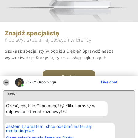
Znajdź specjalistę
Plebiscyt skupia najlepszych w branży
Szukasz specjalisty w pobliżu Ciebie? Sprawdź naszą
wyszukiwarkę. Korzystaj tylko z usług najlepszych!
Szukaj
ORŁY Groomingu
Live chat
18:07
Cześć, chętnie Ci pomogę! 🙂 Kliknij proszę w
odpowiedni temat rozmowy! 🙂
Organizator plebiscytu
Plebiscyt
Kontakt
Jestem Laureatem, chcę odebrać materiały
Bright Side Solutions sp. z o.
Laureaci
Kontakt
marketingowe
o. sp. k.
Lista
ul. Ruska 22
wszystkich