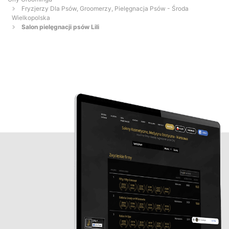
Fryzjerzy Dla Psów, Groomerzy, Pielęgnacja Psów - Środa
Wielkopolska
Salon pielęgnacji psów Lili