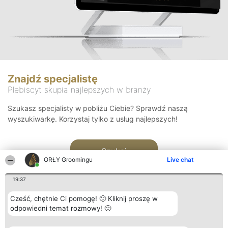
Znajdź specjalistę
Plebiscyt skupia najlepszych w branży
Szukasz specjalisty w pobliżu Ciebie? Sprawdź naszą
wyszukiwarkę. Korzystaj tylko z usług najlepszych!
Szukaj
ORŁY Groomingu
Live chat
19:37
Cześć, chętnie Ci pomogę! 🙂 Kliknij proszę w
odpowiedni temat rozmowy! 🙂
Organizator plebiscytu
Plebiscyt
Kontakt