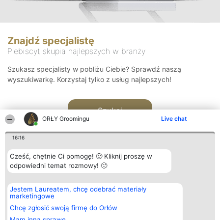
Znajdź specjalistę
Plebiscyt skupia najlepszych w branży
Szukasz specjalisty w pobliżu Ciebie? Sprawdź naszą
wyszukiwarkę. Korzystaj tylko z usług najlepszych!
Szukaj
ORŁY Groomingu
Live chat
16:16
Cześć, chętnie Ci pomogę! 🙂 Kliknij proszę w
odpowiedni temat rozmowy! 🙂
Organizator plebiscytu
Plebiscyt
Kontakt
Jestem Laureatem, chcę odebrać materiały
Bright Side Solutions sp. z o.
Laureaci
Kontakt
marketingowe
o. sp. k.
Lista
ul. Ruska 22
wszystkich
Chcę zgłosić swoją firmę do Orłów
Wrocław 50-079
Laureatów
Mam inną sprawę
KRS 0000749100 | Regon
Zasady