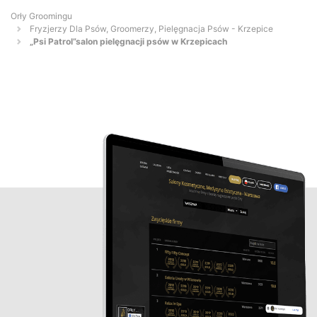
Orły Groomingu
Fryzjerzy Dla Psów, Groomerzy, Pielęgnacja Psów - Krzepice
„Psi Patrol”salon pielęgnacji psów w Krzepicach