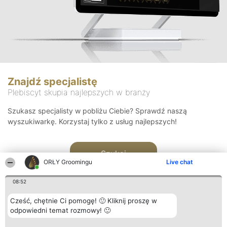
Znajdź specjalistę
Plebiscyt skupia najlepszych w branży
Szukasz specjalisty w pobliżu Ciebie? Sprawdź naszą
wyszukiwarkę. Korzystaj tylko z usług najlepszych!
Szukaj
ORŁY Groomingu
Live chat
08:52
Cześć, chętnie Ci pomogę! 🙂 Kliknij proszę w
odpowiedni temat rozmowy! 🙂