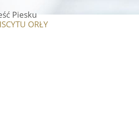
eść Piesku
ISCYTU ORŁY