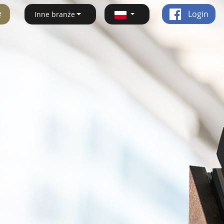
ę
Login
Inne branże