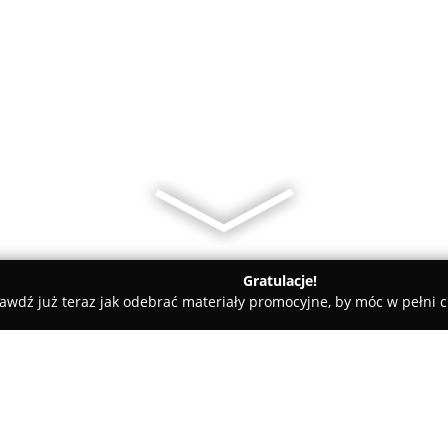
Gratulacje!
awdź już teraz jak odebrać materiały promocyjne, by móc w pełni c
 Pielęgnacja Psów - Warszawa
Spa dla Psa Cześć Piesku