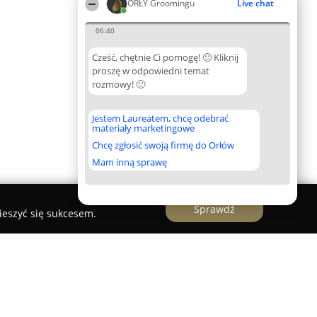
ORŁY Groomingu
Live chat
06:40
Cześć, chętnie Ci pomogę! 🙂 Kliknij
proszę w odpowiedni temat
rozmowy! 🙂
Jestem Laureatem, chcę odebrać
materiały marketingowe
Chcę zgłosić swoją firmę do Orłów
Mam inną sprawę
Sprawdź
ieszyć się sukcesem.