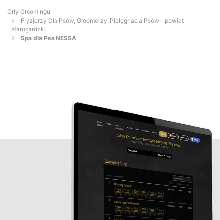
Orły Groomingu
Fryzjerzy Dla Psów, Groomerzy, Pielęgnacja Psów - powiat
starogardzki
Spa dla Psa NESSA