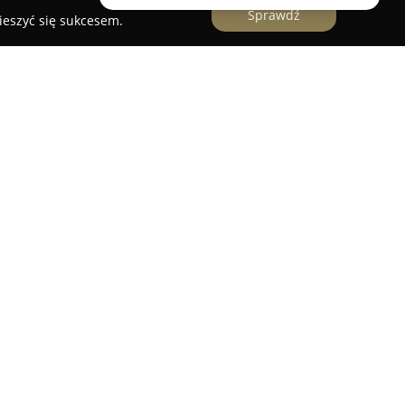
Sprawdź
ieszyć się sukcesem.
ów
cji psów zlokalizowany w Poznaniu na osiedlu
ący się w świadczeniu bogatej gamy
skich dostosowanych do potrzeb różnych ras
acówka kładzie nacisk na komfort i dobre
zeroki wachlarz zabiegów pielęgnacyjnych, takich
iele odświeżające oraz trymowanie
czony zespół.
także obcinanie pazurków i czyszczenie uszu,
wanych groomerów z pasją. Zakład świadczy
ałych, takich jak Shih Tzu, Maltańczyk czy