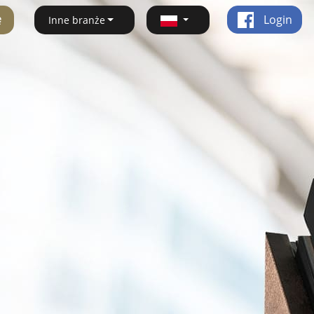
ę
Login
Inne branże