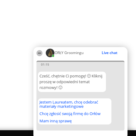
ORŁY Groomingu
Live chat
01:15
Cześć, chętnie Ci pomogę! 🙂 Kliknij
proszę w odpowiedni temat
rozmowy! 🙂
Jestem Laureatem, chcę odebrać
materiały marketingowe
Chcę zgłosić swoją firmę do Orłów
Mam inną sprawę