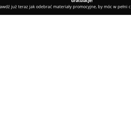
Gratulacje!
awdź już teraz jak odebrać materiały promocyjne, by móc w pełni c
 Pielęgnacja Psów - Poznań
Pies na glanc - salon pielęgnacji ps
ów
O firmie:
Pies na glanc
to salon pielęgna
Armii Krajowej 98, specjalizuj
profesjonalnych usług groomer
oraz wielkości czworonogów. Pl
samopoczucie psów, oferując s
jak precyzyjne strzyżenie, kąp
przeprowadzane przez doświad
W ofercie salonu znajduje się 
zapewniane przez wykwalifiko
usługi dla psów wielu ras, od m