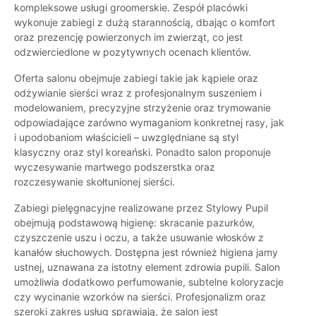
kompleksowe usługi groomerskie. Zespół placówki
wykonuje zabiegi z dużą starannością, dbając o komfort
oraz prezencję powierzonych im zwierząt, co jest
odzwierciedlone w pozytywnych ocenach klientów.
Oferta salonu obejmuje zabiegi takie jak kąpiele oraz
odżywianie sierści wraz z profesjonalnym suszeniem i
modelowaniem, precyzyjne strzyżenie oraz trymowanie
odpowiadające zarówno wymaganiom konkretnej rasy, jak
i upodobaniom właścicieli – uwzględniane są styl
klasyczny oraz styl koreański. Ponadto salon proponuje
wyczesywanie martwego podszerstka oraz
rozczesywanie skołtunionej sierści.
Zabiegi pielęgnacyjne realizowane przez Stylowy Pupil
obejmują podstawową higienę: skracanie pazurków,
czyszczenie uszu i oczu, a także usuwanie włosków z
kanałów słuchowych. Dostępna jest również higiena jamy
ustnej, uznawana za istotny element zdrowia pupili. Salon
umożliwia dodatkowo perfumowanie, subtelne koloryzacje
czy wycinanie wzorków na sierści. Profesjonalizm oraz
szeroki zakres usług sprawiają, że salon jest