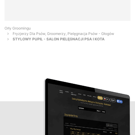
Orły Groomingu
Fryzjerzy Dla Psów, Groomerzy, Pielęgnacja Psów - Głogów
STYLOWY PUPIL - SALON PIELĘGNACJI PSA I KOTA