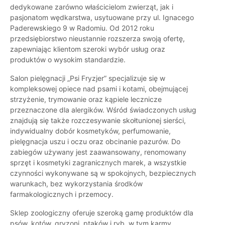
dedykowane zarówno właścicielom zwierząt, jak i
pasjonatom wędkarstwa, usytuowane przy ul. Ignacego
Paderewskiego 9 w Radomiu. Od 2012 roku
przedsiębiorstwo nieustannie rozszerza swoją ofertę,
zapewniając klientom szeroki wybór usług oraz
produktów o wysokim standardzie.
Salon pielęgnacji „Psi Fryzjer” specjalizuje się w
kompleksowej opiece nad psami i kotami, obejmującej
strzyżenie, trymowanie oraz kąpiele lecznicze
przeznaczone dla alergików. Wśród świadczonych usług
znajdują się także rozczesywanie skołtunionej sierści,
indywidualny dobór kosmetyków, perfumowanie,
pielęgnacja uszu i oczu oraz obcinanie pazurów. Do
zabiegów używany jest zaawansowany, renomowany
sprzęt i kosmetyki zagranicznych marek, a wszystkie
czynności wykonywane są w spokojnych, bezpiecznych
warunkach, bez wykorzystania środków
farmakologicznych i przemocy.
Sklep zoologiczny oferuje szeroką gamę produktów dla
psów, kotów, gryzoni, ptaków i ryb, w tym karmy