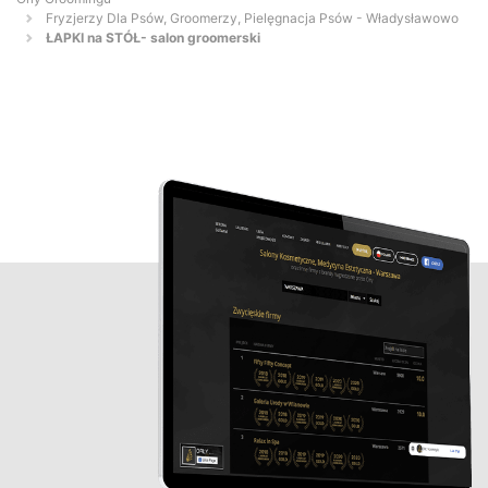
Fryzjerzy Dla Psów, Groomerzy, Pielęgnacja Psów - Władysławowo
ŁAPKI na STÓŁ- salon groomerski