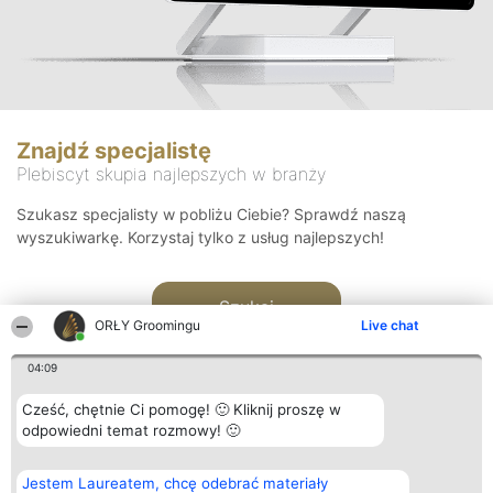
Znajdź specjalistę
Plebiscyt skupia najlepszych w branży
Szukasz specjalisty w pobliżu Ciebie? Sprawdź naszą
wyszukiwarkę. Korzystaj tylko z usług najlepszych!
Szukaj
ORŁY Groomingu
Live chat
04:09
Cześć, chętnie Ci pomogę! 🙂 Kliknij proszę w
odpowiedni temat rozmowy! 🙂
Organizator plebiscytu
Plebiscyt
Kontakt
Jestem Laureatem, chcę odebrać materiały
Bright Side Solutions sp. z o.
Laureaci
Kontakt