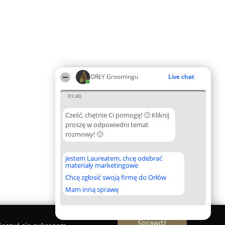
ORŁY Groomingu
Live chat
01:40
Cześć, chętnie Ci pomogę! 🙂 Kliknij
proszę w odpowiedni temat
rozmowy! 🙂
Jestem Laureatem, chcę odebrać
materiały marketingowe
Chcę zgłosić swoją firmę do Orłów
Mam inną sprawę
Sprawdź