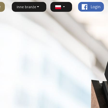
ę
Login
Inne branże