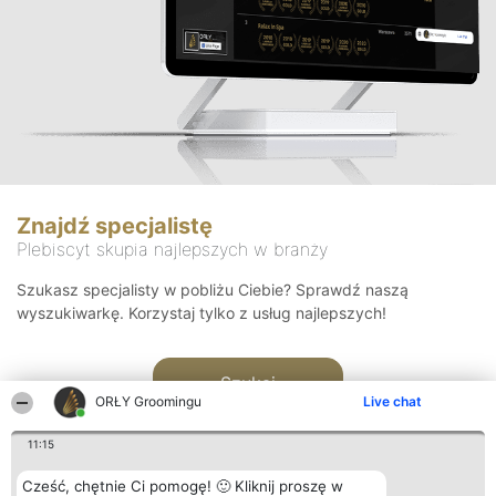
Znajdź specjalistę
Plebiscyt skupia najlepszych w branży
Szukasz specjalisty w pobliżu Ciebie? Sprawdź naszą
wyszukiwarkę. Korzystaj tylko z usług najlepszych!
Szukaj
ORŁY Groomingu
Live chat
11:15
Cześć, chętnie Ci pomogę! 🙂 Kliknij proszę w