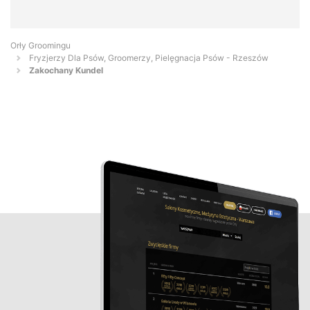
Orły Groomingu
Fryzjerzy Dla Psów, Groomerzy, Pielęgnacja Psów - Rzeszów
Zakochany Kundel