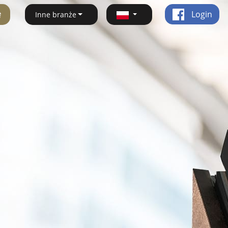
ę
Login
Inne branże