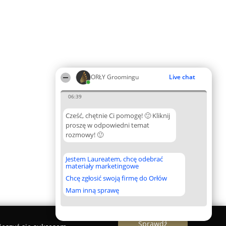
ORŁY Groomingu
Live chat
06:39
Cześć, chętnie Ci pomogę! 🙂 Kliknij
proszę w odpowiedni temat
rozmowy! 🙂
Jestem Laureatem, chcę odebrać
materiały marketingowe
Chcę zgłosić swoją firmę do Orłów
Mam inną sprawę
Sprawdź